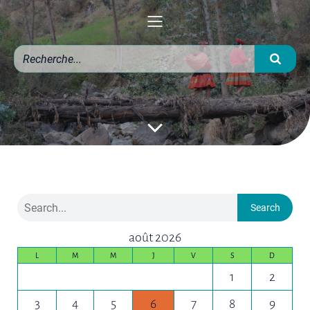
Search
août 2026
L
M
M
J
V
S
D
1
2
3
4
5
6
7
8
9