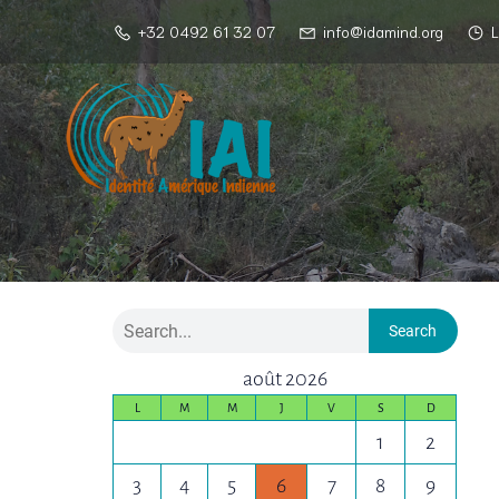
+32 0492 61 32 07
info@idamind.org
L
Search
août 2026
L
M
M
J
V
S
D
1
2
3
4
5
6
7
8
9