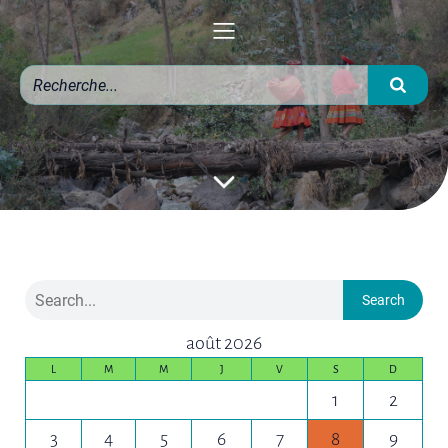
Search
août 2026
L
M
M
J
V
S
D
1
2
3
4
5
6
7
8
9