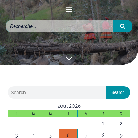
Search
août 2026
L
M
M
J
V
S
D
1
2
3
4
5
6
7
8
9