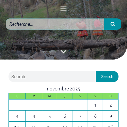
Search
novembre 2025
L
M
M
J
V
S
D
1
2
3
4
5
6
7
8
9