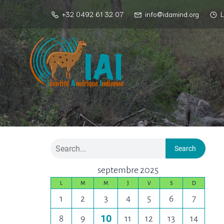
+32 0492 61 32 07
info@idamind.org
L
Search
septembre 2025
L
M
M
J
V
S
D
1
2
3
4
5
6
7
10
8
9
11
12
13
14