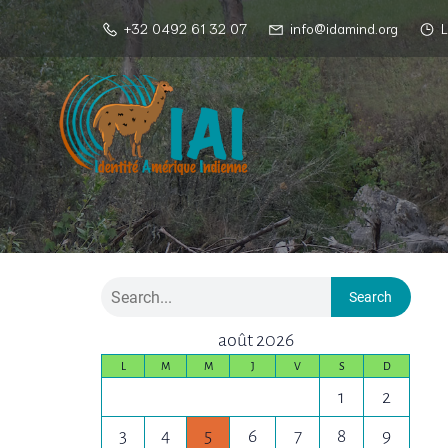
+32 0492 61 32 07
info@idamind.org
L
Search
août 2026
L
M
M
J
V
S
D
1
2
3
4
5
6
7
8
9