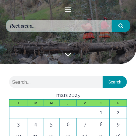
Search
mars 2025
L
M
M
J
V
S
D
1
2
3
4
5
6
7
8
9