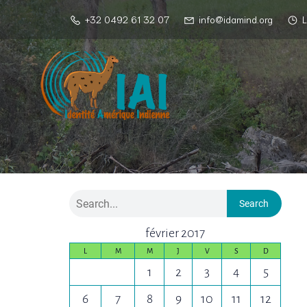
+32 0492 61 32 07
info@idamind.org
L
Search
février 2017
L
M
M
J
V
S
D
1
2
3
4
5
6
7
8
9
10
11
12